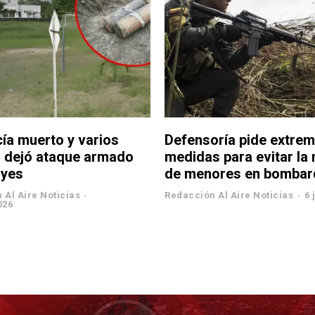
cía muerto y varios
Defensoría pide extrem
s dejó ataque armado
medidas para evitar la
oyes
de menores en bomba
 Al Aire Noticias
-
Redacción Al Aire Noticias
-
6 
026