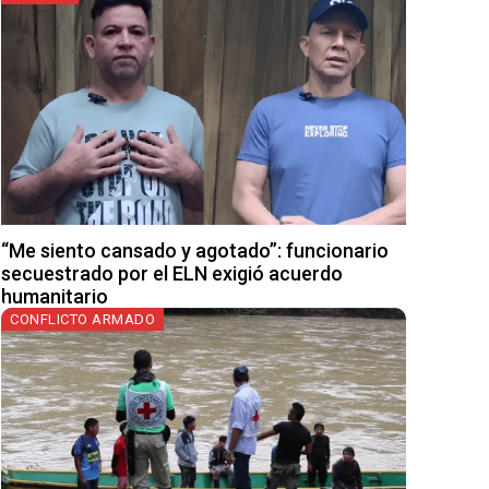
“Me siento cansado y agotado”: funcionario
secuestrado por el ELN exigió acuerdo
humanitario
CONFLICTO ARMADO