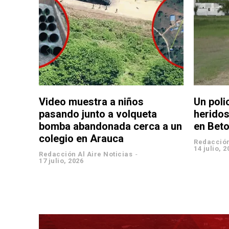
Video muestra a niños
Un poli
pasando junto a volqueta
herido
bomba abandonada cerca a un
en Bet
colegio en Arauca
Redacción
14 julio, 2
Redacción Al Aire Noticias
-
17 julio, 2026