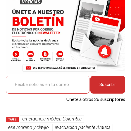
o
p
k
tir
k
p
Recibe noticias en tú correo
Suscribir
Únete a otros 26 suscriptores
emergencia médica Colombia
TAGS
ese moreno y clavijo
evacuación paciente Arauca