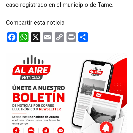
caso registrado en el municipio de Tame.
Compartir esta noticia:
F
W
X
E
C
Pr
C
a
h
m
o
in
o
ce
at
ail
py
t
m
b
s
Li
p
o
A
n
ar
o
p
k
tir
k
p