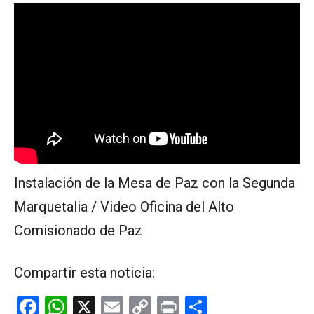
Instalación de la Mesa de Paz con la Segunda
Marquetalia / Video Oficina del Alto
Comisionado de Paz
Compartir esta noticia:
F
W
X
E
C
Pr
C