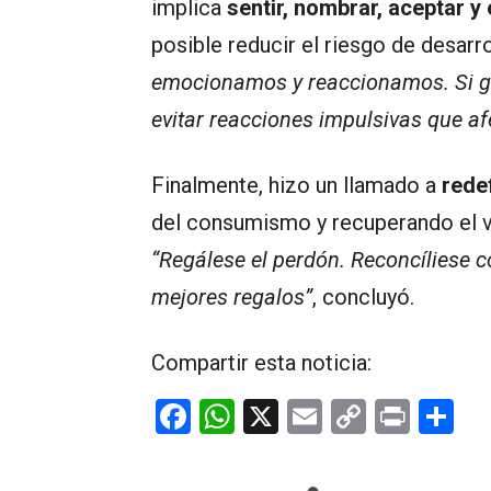
implica
sentir, nombrar, aceptar 
posible reducir el riesgo de desarr
emocionamos y reaccionamos. Si 
evitar reacciones impulsivas que af
Finalmente, hizo un llamado a
redef
del consumismo y recuperando el va
“Regálese el perdón. Reconcíliese 
mejores regalos”
, concluyó.
Compartir esta noticia:
F
W
X
E
C
Pr
C
a
h
m
o
in
o
ce
at
ail
py
t
m