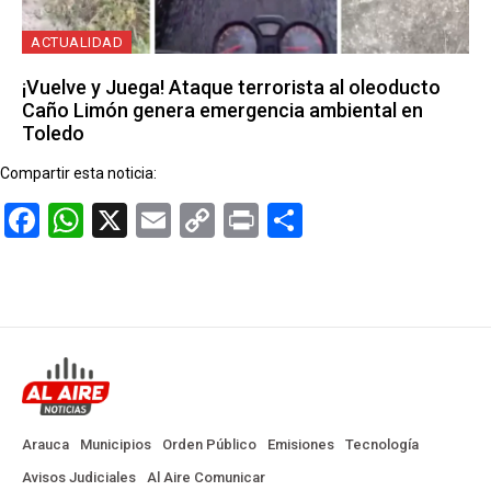
ACTUALIDAD
¡Vuelve y Juega! Ataque terrorista al oleoducto
Caño Limón genera emergencia ambiental en
Toledo
Compartir esta noticia:
Facebook
WhatsApp
X
Email
Copy
Print
Compartir
Link
Arauca
Municipios
Orden Público
Emisiones
Tecnología
Avisos Judiciales
Al Aire Comunicar