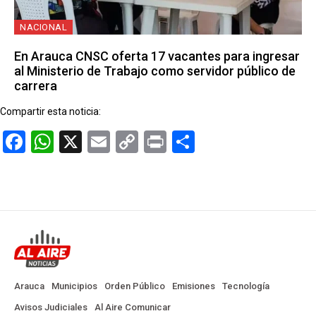
NACIONAL
En Arauca CNSC oferta 17 vacantes para ingresar
al Ministerio de Trabajo como servidor público de
carrera
Compartir esta noticia:
Facebook
WhatsApp
X
Email
Copy
Print
Compartir
Link
Arauca
Municipios
Orden Público
Emisiones
Tecnología
Avisos Judiciales
Al Aire Comunicar