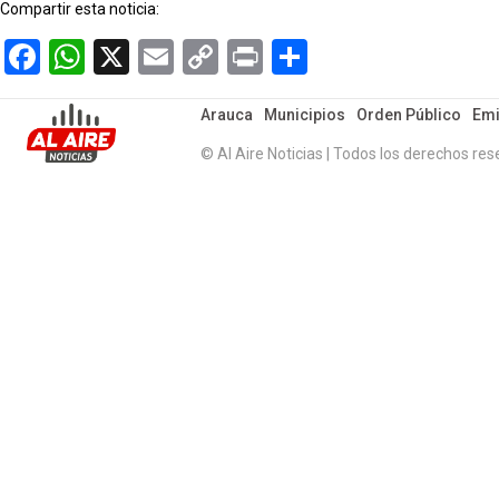
Compartir esta noticia:
Facebook
WhatsApp
X
Email
Copy
Print
Compartir
Link
Arauca
Municipios
Orden Público
Emi
© Al Aire Noticias | Todos los derechos res