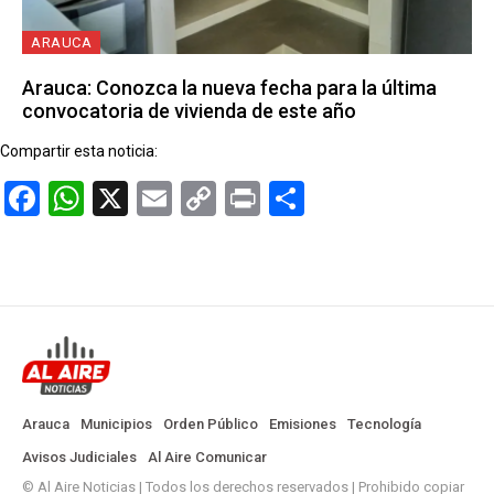
ARAUCA
Arauca: Conozca la nueva fecha para la última
convocatoria de vivienda de este año
Compartir esta noticia:
Facebook
WhatsApp
X
Email
Copy
Print
Compartir
Link
Arauca
Municipios
Orden Público
Emisiones
Tecnología
Avisos Judiciales
Al Aire Comunicar
© Al Aire Noticias | Todos los derechos reservados | Prohibido copiar