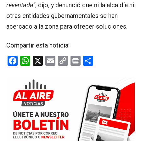
reventada”
, dijo, y denunció que ni la alcaldía ni
otras entidades gubernamentales se han
acercado a la zona para ofrecer soluciones.
Compartir esta noticia:
F
W
X
E
C
Pr
C
a
h
m
o
in
o
ce
at
ail
py
t
m
b
s
Li
p
o
A
n
ar
o
p
k
tir
k
p