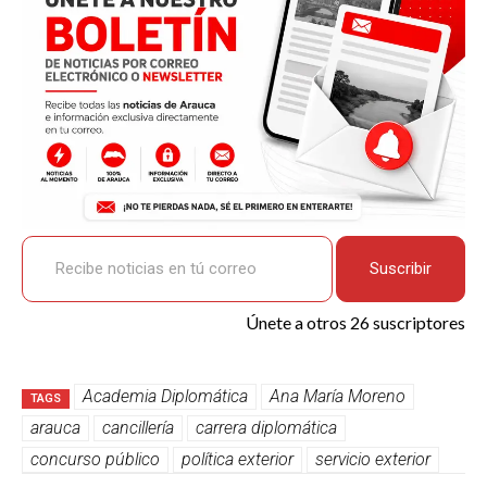
k
p
Recibe noticias en tú correo
Suscribir
Únete a otros 26 suscriptores
Academia Diplomática
Ana María Moreno
TAGS
arauca
cancillería
carrera diplomática
concurso público
política exterior
servicio exterior