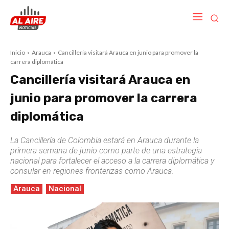
Inicio
Arauca
Cancillería visitará Arauca en junio para promover la
carrera diplomática
Cancillería visitará Arauca en
junio para promover la carrera
diplomática
La Cancillería de Colombia estará en Arauca durante la
primera semana de junio como parte de una estrategia
nacional para fortalecer el acceso a la carrera diplomática y
consular en regiones fronterizas como Arauca.
Arauca
Nacional