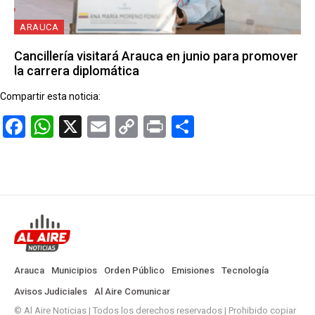
ARAUCA
Cancillería visitará Arauca en junio para promover
la carrera diplomática
Compartir esta noticia:
Facebook
WhatsApp
X
Email
Copy
Print
Compartir
Link
Arauca
Municipios
Orden Público
Emisiones
Tecnología
Avisos Judiciales
Al Aire Comunicar
© Al Aire Noticias | Todos los derechos reservados | Prohibido copiar