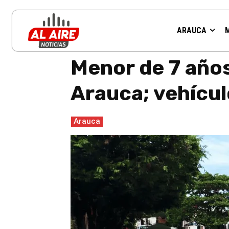
ARAUCA
Inicio
Arauca
Menor de 7 años falleció en accidente de 
Menor de 7 años
Arauca; vehícul
Arauca