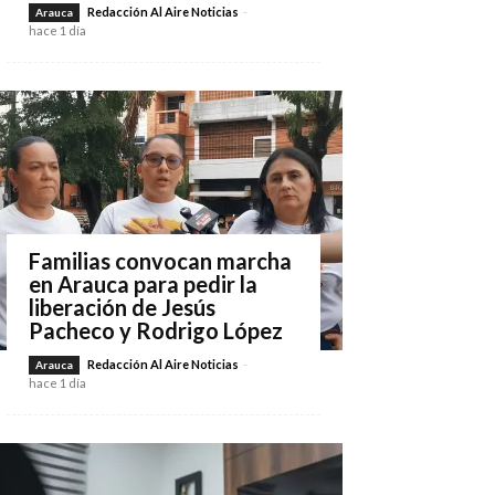
Redacción Al Aire Noticias
-
Arauca
hace 1 día
Familias convocan marcha
en Arauca para pedir la
liberación de Jesús
Pacheco y Rodrigo López
Redacción Al Aire Noticias
-
Arauca
hace 1 día