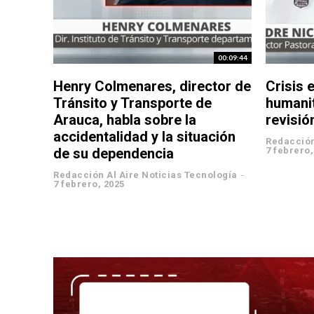
00:09:44
Henry Colmenares, director de
Crisis 
Tránsito y Transporte de
humanit
Arauca, habla sobre la
revisió
accidentalidad y la situación
Redacción
de su dependencia
7 febrero,
Redacción Al Aire Noticias Tecnología
-
7 febrero, 2025