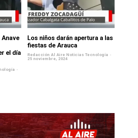
a Anave
Los niños darán apertura a las
fiestas de Arauca
r el día
Redacción Al Aire Noticias Tecnología
-
25 noviembre, 2024
nología
-