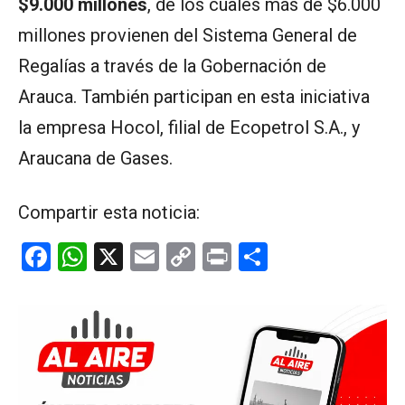
$9.000 millones
, de los cuales más de $6.000
millones provienen del Sistema General de
Regalías a través de la Gobernación de
Arauca. También participan en esta iniciativa
la empresa Hocol, filial de Ecopetrol S.A., y
Araucana de Gases.
Compartir esta noticia:
F
W
X
E
C
Pr
C
a
h
m
o
in
o
ce
at
ail
py
t
m
b
s
Li
p
o
A
n
ar
o
p
k
tir