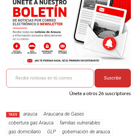
k
p
Recibe noticias en tú correo
Suscribir
Únete a otros 26 suscriptores
arauca
Araucana de Gases
TAGS
cobertura gas Arauca
familias vulnerables
gas domiciliario
GLP
gobernación de arauca