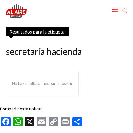
Resultados para la etiqueta:
secretaría hacienda
No hay publicaciones para mostrar
Compartir esta noticia:
Facebook
WhatsApp
X
Email
Copy
Print
Compartir
Link