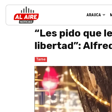
ARAUCA
Inicio
Tame
"Les pido que le respeten la vida y le asegur
“Les pido que le
libertad”: Alfr
Tame