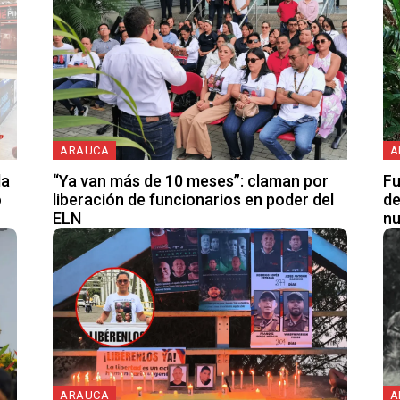
ARAUCA
A
la
“Ya van más de 10 meses”: claman por
Fu
o
liberación de funcionarios en poder del
de
ELN
nu
ARAUCA
A