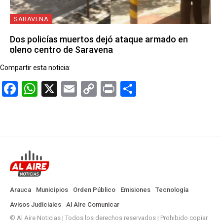
SARAVENA
Dos policías muertos dejó ataque armado en
pleno centro de Saravena
Compartir esta noticia:
Facebook
WhatsApp
X
Email
Copy
Print
Compartir
Link
Arauca
Municipios
Orden Público
Emisiones
Tecnología
Avisos Judiciales
Al Aire Comunicar
© Al Aire Noticias | Todos los derechos reservados | Prohibido copiar