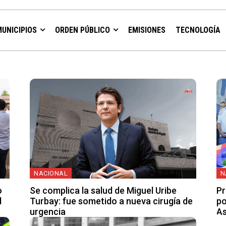
MUNICIPIOS
ORDEN PÚBLICO
EMISIONES
TECNOLOGÍA
NACIONAL
N
o
Se complica la salud de Miguel Uribe
Pr
l
Turbay: fue sometido a nueva cirugía de
po
urgencia
As