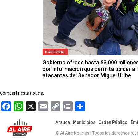
NACIONAL
Gobierno ofrece hasta $3.000 millone
por información que permita ubicar a 
atacantes del Senador Miguel Uribe
Compartir esta noticia:
Facebook
WhatsApp
X
Email
Copy
Print
Compartir
Link
Arauca
Municipios
Orden Público
Emi
© Al Aire Noticias | Todos los derechos res