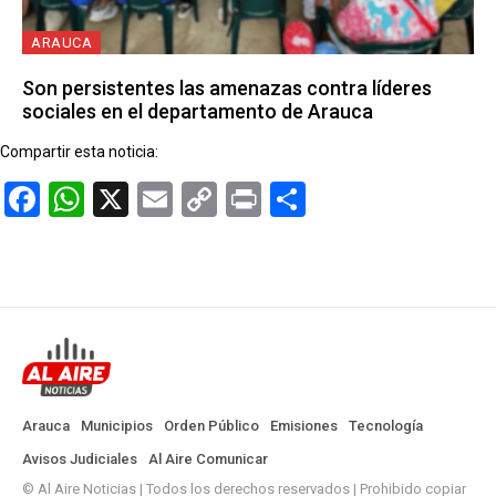
ARAUCA
Son persistentes las amenazas contra líderes
sociales en el departamento de Arauca
Compartir esta noticia:
Facebook
WhatsApp
X
Email
Copy
Print
Compartir
Link
Arauca
Municipios
Orden Público
Emisiones
Tecnología
Avisos Judiciales
Al Aire Comunicar
© Al Aire Noticias | Todos los derechos reservados | Prohibido copiar