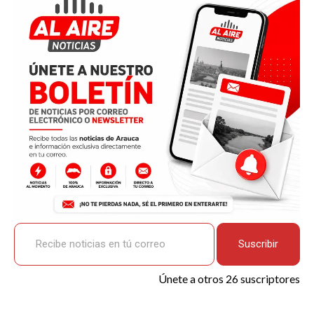
b
s
Li
p
o
A
n
ar
o
p
k
tir
k
p
Recibe noticias en tú correo
Suscribir
Únete a otros 26 suscriptores