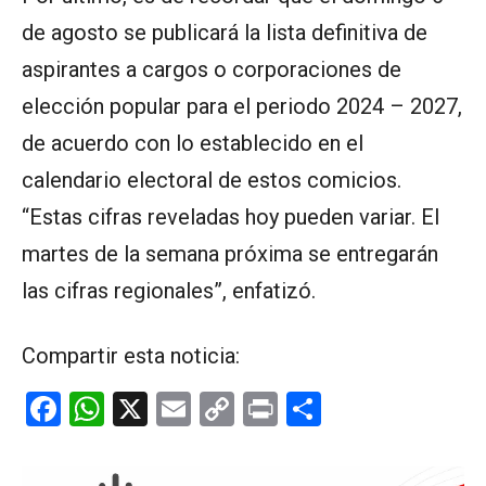
de agosto se publicará la lista definitiva de
aspirantes a cargos o corporaciones de
elección popular para el periodo 2024 – 2027,
de acuerdo con lo establecido en el
calendario electoral de estos comicios.
“Estas cifras reveladas hoy pueden variar. El
martes de la semana próxima se entregarán
las cifras regionales”, enfatizó.
Compartir esta noticia:
F
W
X
E
C
Pr
C
a
h
m
o
in
o
ce
at
ail
py
t
m