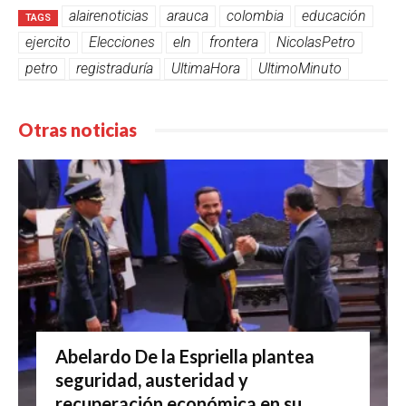
alairenoticias
arauca
colombia
educación
TAGS
ejercito
Elecciones
eln
frontera
NicolasPetro
petro
registraduría
UltimaHora
UltimoMinuto
Otras noticias
Abelardo De la Espriella plantea
seguridad, austeridad y
recuperación económica en su