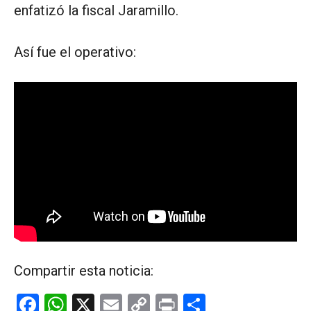
enfatizó la fiscal Jaramillo.
Así fue el operativo:
Compartir esta noticia:
F
W
X
E
C
Pr
C