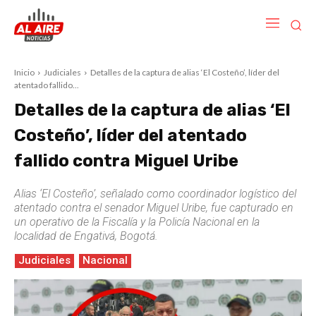
Inicio
Judiciales
Detalles de la captura de alias ‘El Costeño’, líder del
atentado fallido...
Detalles de la captura de alias ‘El
Costeño’, líder del atentado
fallido contra Miguel Uribe
Alias ‘El Costeño’, señalado como coordinador logístico del
atentado contra el senador Miguel Uribe, fue capturado en
un operativo de la Fiscalía y la Policía Nacional en la
localidad de Engativá, Bogotá.
Judiciales
Nacional