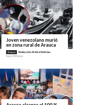
Joven venezolano murió
en zona rural de Arauca
Redacción Al Aire Noticias
-
Arauca
hace 18 horas
Arauca alcanza el 100 %