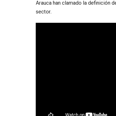
Arauca han clamado la definición d
sector.