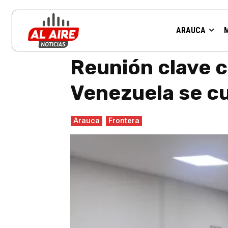
ARAUCA
Inicio
Arauca
Reunión clave con autoridades de Colom
Reunión clave 
Venezuela se c
Arauca
Frontera