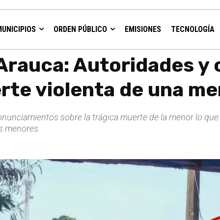
MUNICIPIOS
ORDEN PÚBLICO
EMISIONES
TECNOLOGÍA
munidad repudian la muerte violenta de una...
 Arauca: Autoridades y
rte violenta de una m
ronunciamientos sobre la trágica muerte de la menor lo que h
os menores.