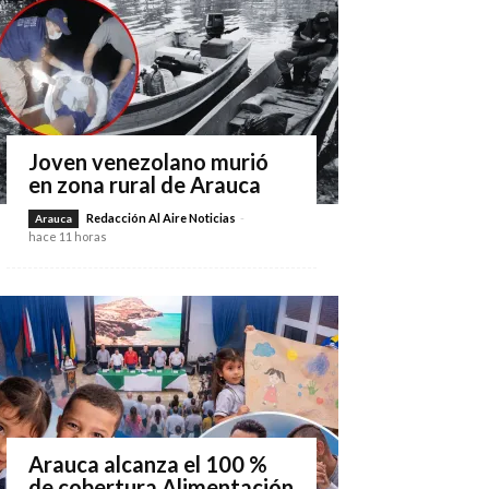
Joven venezolano murió
en zona rural de Arauca
Redacción Al Aire Noticias
-
Arauca
hace 11 horas
Arauca alcanza el 100 %
de cobertura Alimentación