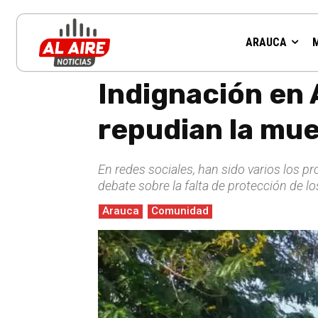
ARAUCA
Inicio
Arauca
Indignación en Arauca: Autoridades y co
Indignación en
repudian la mue
En redes sociales, han sido varios los p
debate sobre la falta de protección de l
Arauca
Comunidad