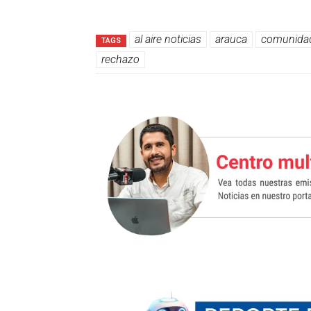
al aire noticias
arauca
comunida
TAGS
rechazo