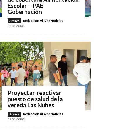
Escolar – PAE:
Gobernación
Redacción Al Aire Noticias
-
Arauca
hace 2 días
Proyectan reactivar
puesto de salud de la
vereda Las Nubes
Redacción Al Aire Noticias
-
Arauca
hace 2 días