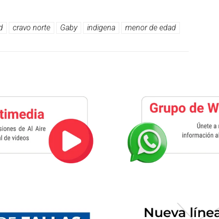
d
cravo norte
Gaby
indigena
menor de edad