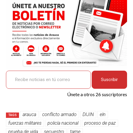
o
p
k
tir
k
p
Recibe noticias en tú correo
Suscribir
Únete a otros 26 suscriptores
arauca
conflicto armado
DIJIN
eln
TAGS
fuerzas militares
policía nacional
proceso de paz
prueba de vida
secuestro
tame