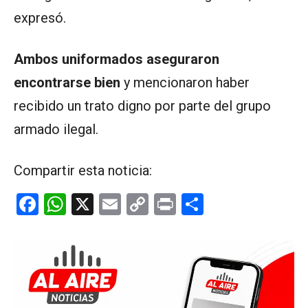
expresó.
Ambos uniformados aseguraron
encontrarse bien
y mencionaron haber
recibido un trato digno por parte del grupo
armado ilegal.
Compartir esta noticia:
F
W
X
E
C
Pr
C
a
h
m
o
in
o
ce
at
ail
py
t
m
b
s
Li
p
o
A
n
ar