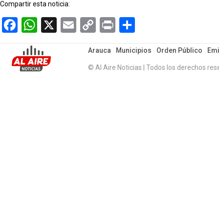
Compartir esta noticia:
Facebook
WhatsApp
X
Email
Copy
Print
Compartir
Link
Arauca
Municipios
Orden Público
Emi
© Al Aire Noticias | Todos los derechos res