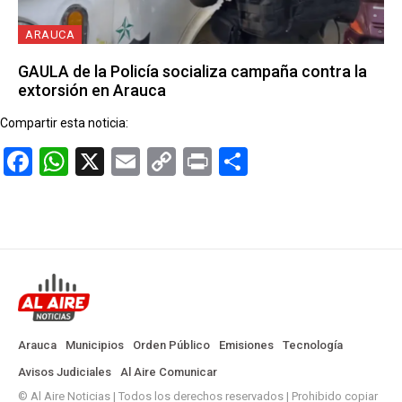
ARAUCA
GAULA de la Policía socializa campaña contra la
extorsión en Arauca
Compartir esta noticia:
Facebook
WhatsApp
X
Email
Copy
Print
Compartir
Link
Arauca
Municipios
Orden Público
Emisiones
Tecnología
Avisos Judiciales
Al Aire Comunicar
© Al Aire Noticias | Todos los derechos reservados | Prohibido copiar