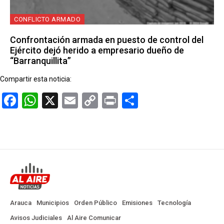
CONFLICTO ARMADO
Confrontación armada en puesto de control del
Ejército dejó herido a empresario dueño de
“Barranquillita”
Compartir esta noticia:
Facebook
WhatsApp
X
Email
Copy
Print
Compartir
Link
Arauca
Municipios
Orden Público
Emisiones
Tecnología
Avisos Judiciales
Al Aire Comunicar