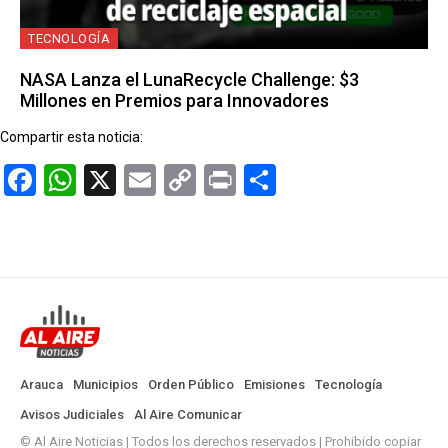
TECNOLOGÍA
NASA Lanza el LunaRecycle Challenge: $3
Millones en Premios para Innovadores
Compartir esta noticia:
Facebook
WhatsApp
X
Email
Copy
Print
Compartir
Link
Arauca
Municipios
Orden Público
Emisiones
Tecnología
Avisos Judiciales
Al Aire Comunicar
© Al Aire Noticias | Todos los derechos reservados | Prohibido copiar