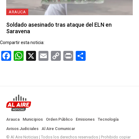
ARAUCA
Soldado asesinado tras ataque del ELN en
Saravena
Compartir esta noticia:
Facebook
WhatsApp
X
Email
Copy
Print
Compartir
Link
Arauca
Municipios
Orden Público
Emisiones
Tecnología
Avisos Judiciales
Al Aire Comunicar
© Al Aire Noticias | Todos los derechos reservados | Prohibido copiar