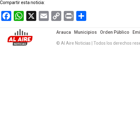
Compartir esta noticia:
Facebook
WhatsApp
X
Email
Copy
Print
Compartir
Link
Arauca
Municipios
Orden Público
Emi
© Al Aire Noticias | Todos los derechos res