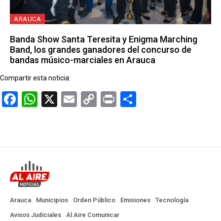
ARAUCA
Banda Show Santa Teresita y Enigma Marching
Band, los grandes ganadores del concurso de
bandas músico-marciales en Arauca
Compartir esta noticia:
Facebook
WhatsApp
X
Email
Copy
Print
Compartir
Link
Arauca
Municipios
Orden Público
Emisiones
Tecnología
Avisos Judiciales
Al Aire Comunicar