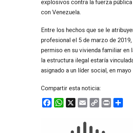
explosivos contra la fuerza pública 
con Venezuela.
Entre los hechos que se le atribuy
profesional el 5 de marzo de 2019
permiso en su vivienda familiar en
la estructura ilegal estaría vincula
asignado a un líder social, en mayo
Compartir esta noticia:
F
W
X
E
C
Pr
C
a
h
m
o
in
o
ce
at
ail
py
t
m
b
s
Li
p