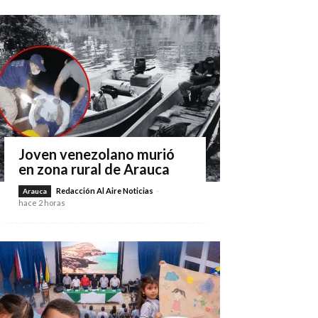
Joven venezolano murió
en zona rural de Arauca
Redacción Al Aire Noticias
-
Arauca
hace 2 horas