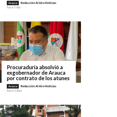
Redacción Al Aire Noticias
-
Arauca
hace 1 día
Procuraduría absolvió a
exgobernador de Arauca
por contrato de los atunes
Redacción Al Aire Noticias
-
Arauca
hace 2 días