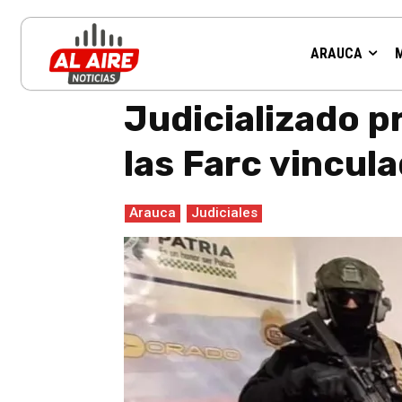
ARAUCA
Inicio
Arauca
Judicializado presunto cabecilla de las di
Judicializado p
las Farc vincul
Arauca
Judiciales