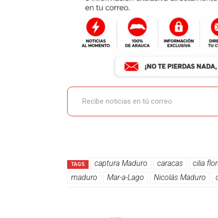
Recibe noticias en tú correo
captura Maduro
caracas
cilia flo
TAGS
maduro
Mar-a-Lago
Nicolás Maduro