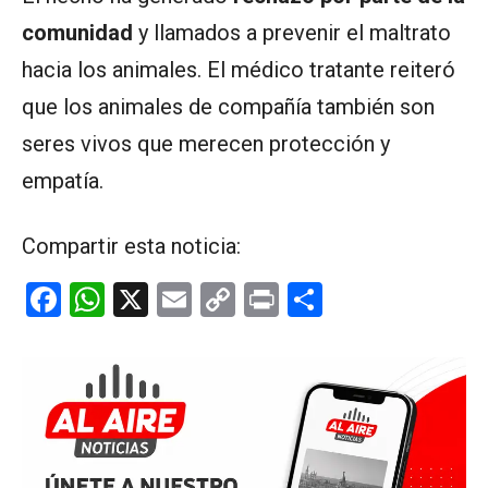
comunidad
y llamados a prevenir el maltrato
hacia los animales. El médico tratante reiteró
que los animales de compañía también son
seres vivos que merecen protección y
empatía.
Compartir esta noticia:
F
W
X
E
C
Pr
C
a
h
m
o
in
o
ce
at
ail
py
t
m
b
s
Li
p
o
A
n
ar
o
p
k
tir