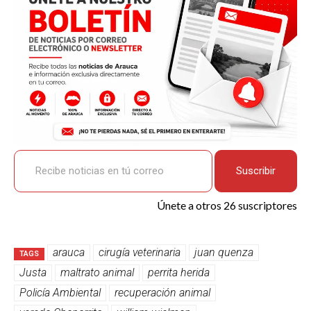
k
p
Recibe noticias en tú correo
Suscribir
Únete a otros 26 suscriptores
arauca
cirugía veterinaria
juan quenza
TAGS
Justa
maltrato animal
perrita herida
Policía Ambiental
recuperación animal