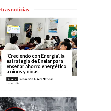
tras noticias
‘Creciendo con Energía’, la
estrategia de Enelar para
enseñar ahorro energético
a niños y niñas
Redacción Al Aire Noticias
-
Arauca
hace 1 día