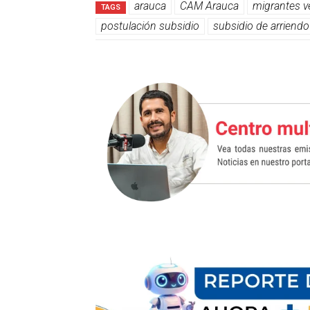
arauca
CAM Arauca
migrantes 
TAGS
postulación subsidio
subsidio de arriendo