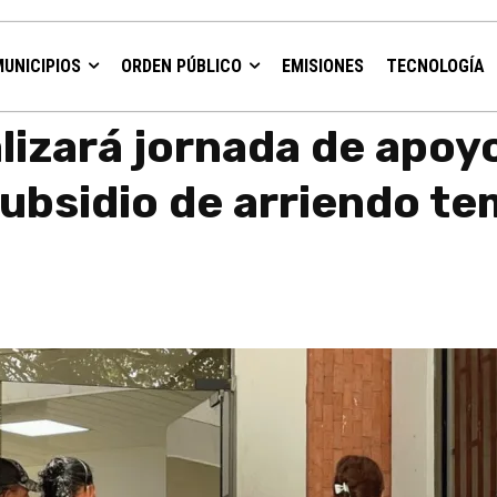
MUNICIPIOS
ORDEN PÚBLICO
EMISIONES
TECNOLOGÍA
ara postulación al subsidio de arriendo temporal...
lizará jornada de apoy
subsidio de arriendo te