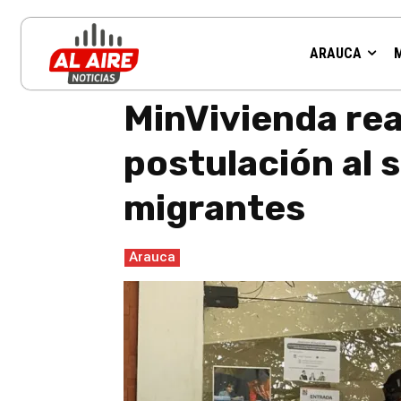
ARAUCA
Inicio
Arauca
MinVivienda realizará jornada de apoyo p
MinVivienda rea
postulación al 
migrantes
Arauca