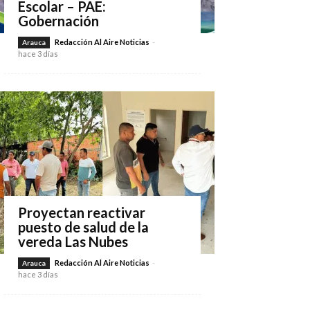
Escolar – PAE:
Gobernación
Redacción Al Aire Noticias
-
Arauca
hace 3 días
Proyectan reactivar
puesto de salud de la
vereda Las Nubes
Redacción Al Aire Noticias
-
Arauca
hace 3 días