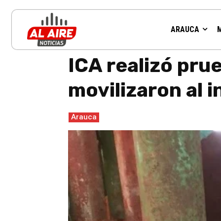
ARAUCA
Inicio
Arauca
ICA realizó pruebas de tuberculina a anima
ICA realizó pru
movilizaron al 
Arauca