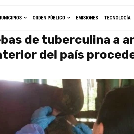
MUNICIPIOS
ORDEN PÚBLICO
EMISIONES
TECNOLOGÍA
les que se movilizaron al interior...
ebas de tuberculina a a
interior del país proce