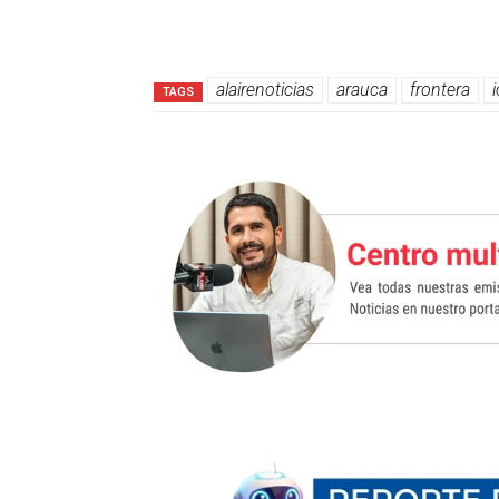
alairenoticias
arauca
frontera
TAGS