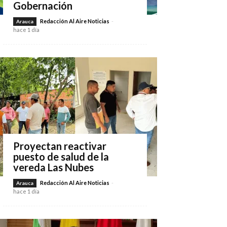
Gobernación
Redacción Al Aire Noticias
-
Arauca
hace 1 día
Proyectan reactivar
puesto de salud de la
vereda Las Nubes
Redacción Al Aire Noticias
-
Arauca
hace 1 día