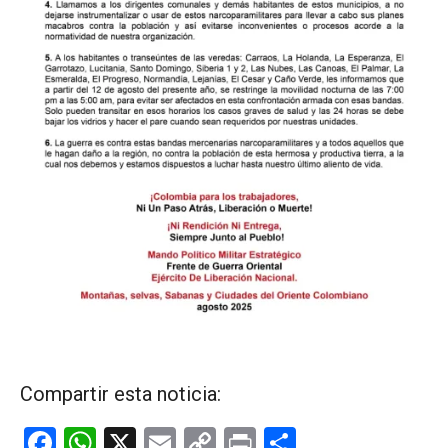
Compartir esta noticia:
F
W
X
E
C
Pr
C