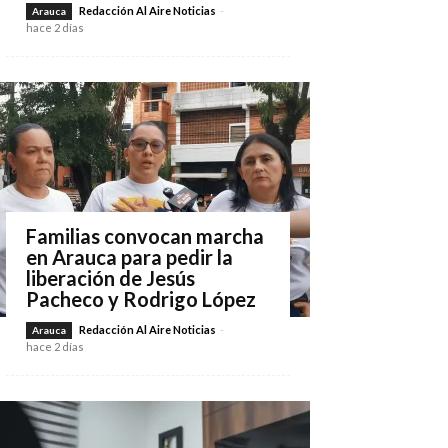
Redacción Al Aire Noticias
-
Arauca
hace 2 días
Familias convocan marcha
en Arauca para pedir la
liberación de Jesús
Pacheco y Rodrigo López
Redacción Al Aire Noticias
-
Arauca
hace 2 días