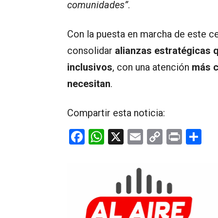
comunidades”
.
Con la puesta en marcha de este ce
consolidar
alianzas estratégicas
inclusivos
, con una atención
más c
necesitan
.
Compartir esta noticia:
F
W
X
E
C
Pr
C
a
h
m
o
in
o
ce
at
ail
py
t
m
b
s
Li
p
o
A
n
ar
o
p
k
tir