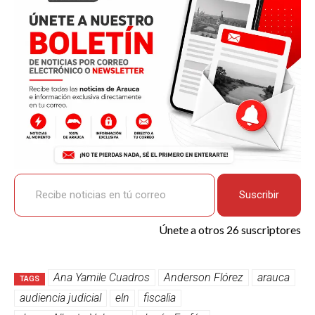
o
p
k
tir
k
p
Recibe noticias en tú correo
Suscribir
Únete a otros 26 suscriptores
Ana Yamile Cuadros
Anderson Flórez
arauca
TAGS
audiencia judicial
eln
fiscalia