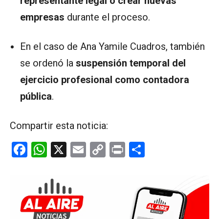
representante legal o crear nuevas
empresas
durante el proceso.
En el caso de Ana Yamile Cuadros, también
se ordenó la
suspensión temporal del
ejercicio profesional como contadora
pública
.
Compartir esta noticia:
F
W
X
E
C
Pr
C
a
h
m
o
in
o
ce
at
ail
py
t
m
b
s
Li
p
o
A
n
ar