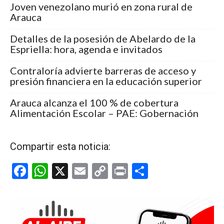
Joven venezolano murió en zona rural de
Arauca
Detalles de la posesión de Abelardo de la
Espriella: hora, agenda e invitados
Contraloría advierte barreras de acceso y
presión financiera en la educación superior
Arauca alcanza el 100 % de cobertura
Alimentación Escolar – PAE: Gobernación
Compartir esta noticia:
F
W
X
E
C
Pr
C
a
h
m
o
in
o
ce
at
ail
py
t
m
b
s
Li
p