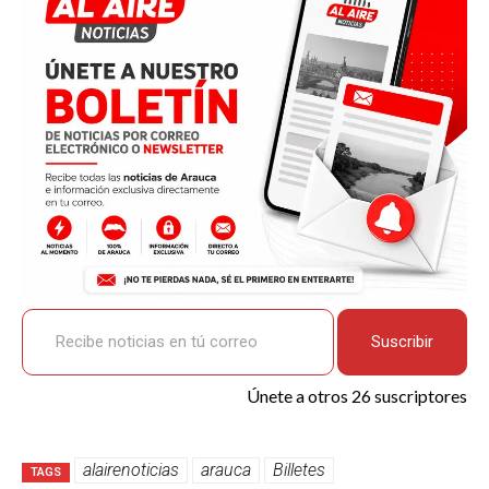
o
A
n
ar
o
p
k
tir
k
p
Recibe noticias en tú correo
Suscribir
Únete a otros 26 suscriptores
alairenoticias
arauca
Billetes
TAGS