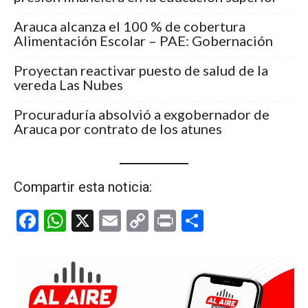
Arauca alcanza el 100 % de cobertura
Alimentación Escolar – PAE: Gobernación
Proyectan reactivar puesto de salud de la
vereda Las Nubes
Procuraduría absolvió a exgobernador de
Arauca por contrato de los atunes
Compartir esta noticia:
F
W
X
E
C
Pr
C
a
h
m
o
in
o
ce
at
ail
py
t
m
b
s
Li
p