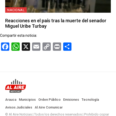
NACIONAL
Reacciones en el país tras la muerte del senador
Miguel Uribe Turbay
Compartir esta noticia:
Facebook
WhatsApp
X
Email
Copy
Print
Compartir
Link
Arauca
Municipios
Orden Público
Emisiones
Tecnología
Avisos Judiciales
Al Aire Comunicar
© Al Aire Noticias | Todos los derechos reservados | Prohibido copiar