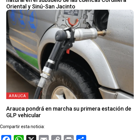
Oriental y Sinú-San Jacinto
ARAUCA
Arauca pondrá en marcha su primera estación de
GLP vehicular
Compartir esta noticia:
Facebook
WhatsApp
X
Email
Copy
Print
Compartir