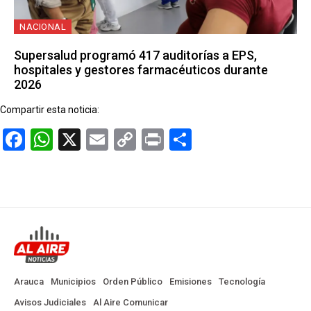
NACIONAL
Supersalud programó 417 auditorías a EPS,
hospitales y gestores farmacéuticos durante
2026
Compartir esta noticia:
Facebook
WhatsApp
X
Email
Copy
Print
Compartir
Link
Arauca
Municipios
Orden Público
Emisiones
Tecnología
Avisos Judiciales
Al Aire Comunicar