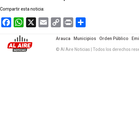
Compartir esta noticia:
Facebook
WhatsApp
X
Email
Copy
Print
Compartir
Link
Arauca
Municipios
Orden Público
Emi
© Al Aire Noticias | Todos los derechos res