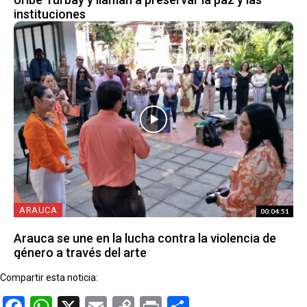
instituciones
ARAUCA
00:04:51
Arauca se une en la lucha contra la violencia de
género a través del arte
Compartir esta noticia:
Facebook
WhatsApp
X
Email
Copy
Print
Compartir