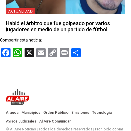
ACTUALIDAD
Habló el árbitro que fue golpeado por varios
jugadores en medio de un partido de fútbol
Compartir esta noticia:
Facebook
WhatsApp
X
Email
Copy
Print
Compartir
Link
Arauca
Municipios
Orden Público
Emisiones
Tecnología
Avisos Judiciales
Al Aire Comunicar
© Al Aire Noticias | Todos los derechos reservados | Prohibido copiar