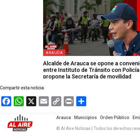
ARAUCA
Alcalde de Arauca se opone a conven
entre Instituto de Tránsito con Policía
propone la Secretaría de movilidad
Compartir esta noticia:
Facebook
WhatsApp
X
Email
Copy
Print
Compartir
Link
Arauca
Municipios
Orden Público
Emi
© Al Aire Noticias | Todos los derechos res