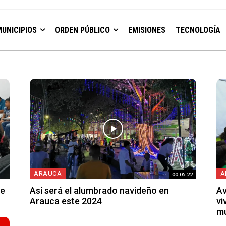
MUNICIPIOS
ORDEN PÚBLICO
EMISIONES
TECNOLOGÍA
ARAUCA
A
00:05:22
de
Así será el alumbrado navideño en
Av
Arauca este 2024
vi
mu